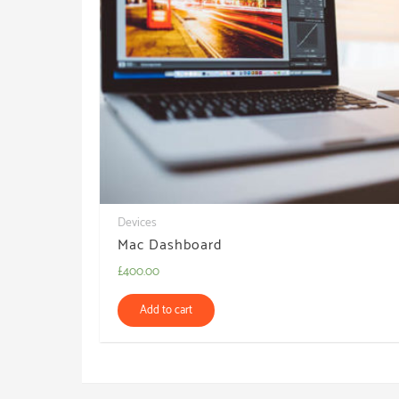
Devices
Mac Dashboard
£
400.00
Add to cart