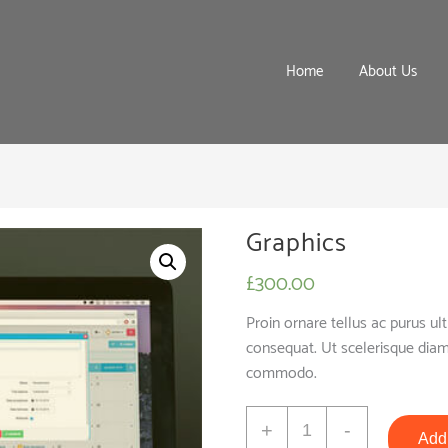
Home
About Us
Graphics
£
300.00
Proin ornare tellus ac purus ultr
consequat. Ut scelerisque diam
commodo.
Graphics
+
-
Add 