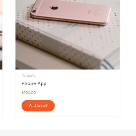
Devices
Phone App
£
900.00
Add to cart